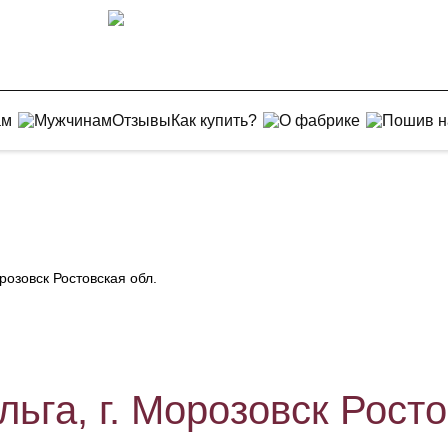
ам
Мужчинам
Отзывы
Как купить?
О фабрике
Пошив н
розовск Ростовская обл.
ьга, г. Морозовск Росто