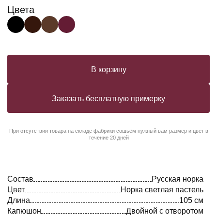
Цвета
В корзину
Заказать бесплатную примерку
При отсутствии товара на складе фабрики сошьём нужный вам размер и цвет в
течение 20 дней
Состав
Русская норка
Цвет
Норка светлая пастель
Длина
105 см
Капюшон
Двойной с отворотом