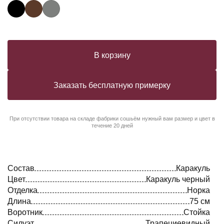
В корзину
Заказать бесплатную примерку
При отсутствии товара на складе фабрики сошьём нужный вам размер и цвет в
течение 20 дней
Состав
Каракуль
Цвет
Каракуль черный
Отделка
Норка
Длина
75 см
Воротник
Стойка
Силуэт
Трапециевидный