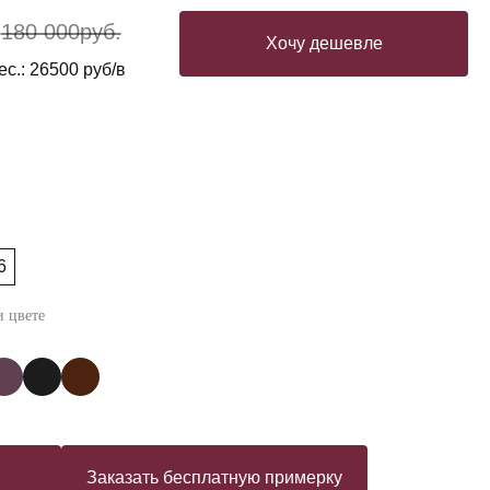
180 000
руб.
Хочу дешевле
с.: 26500 руб/в
6
 цвете
Заказать бесплатную примерку