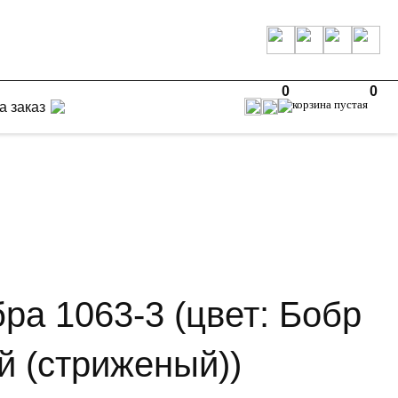
0
0
а заказ
ра 1063-3 (цвет: Бобр
й (стриженый))