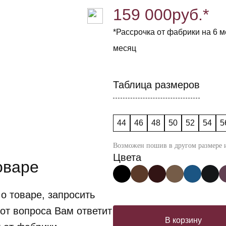
159 000
руб.*
*Рассрочка от фабрики на 6 ме
месяц
Таблица размеров
44
46
48
50
52
54
5
Возможен пошив в другом размере и
Цвета
оваре
о товаре, запросить
от вопроса Вам ответит
В корзину