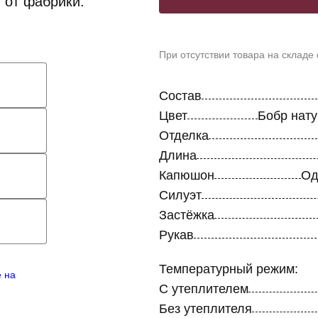
 от фабрики.
При отсутствии товара на складе
Состав
Цвет
Бобр нат
Отделка
Длина
Капюшон
Од
Силуэт
Застёжка
Рукав
Температурный режим:
е на
С утеплителем
Без утеплителя