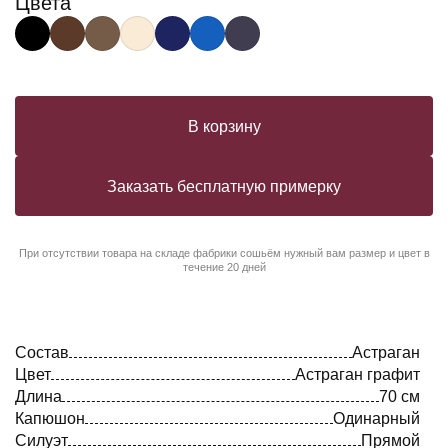
Цвета
В корзину
Заказать бесплатную примерку
При отсутствии товара на складе фабрики сошьём нужный вам размер и цвет в
течение 20 дней
Состав
Астраган
Цвет
Астраган графит
Длина
70 см
Капюшон
Одинарный
Силуэт
Прямой